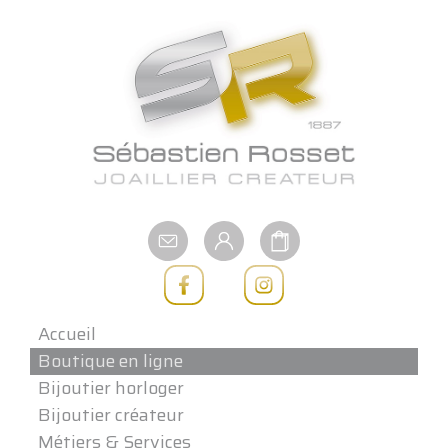
Aller
au
contenu
Accueil
Boutique en ligne
Bijoutier horloger
Bijoutier créateur
Métiers & Services