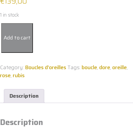
€
139,00
1 in stock
Boucles
d
Add to cart
oreilles
longues
argent
doré
Category:
Boucles d'oreilles
Tags:
boucle
,
dore
,
oreille
,
pierres
rose
,
rubis
précieuses
rubis
Description
véritable
(LN)
quantity
Description