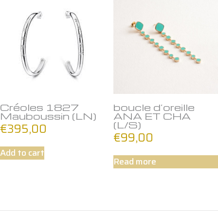
Créoles 1827
boucle d’oreille
Mauboussin (LN)
ANA ET CHA
(L/S)
€
395,00
€
99,00
Add to cart
Read more