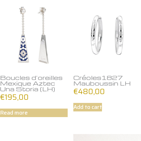
Boucles d’oreilles
Créoles1827
Mexique Aztec
Mauboussin LH
Una Storia (LH)
€
480,00
€
195,00
Add to cart
Read more