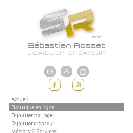
Aller
au
contenu
Accueil
Boutique en ligne
Bijoutier horloger
Bijoutier créateur
Métiers & Services