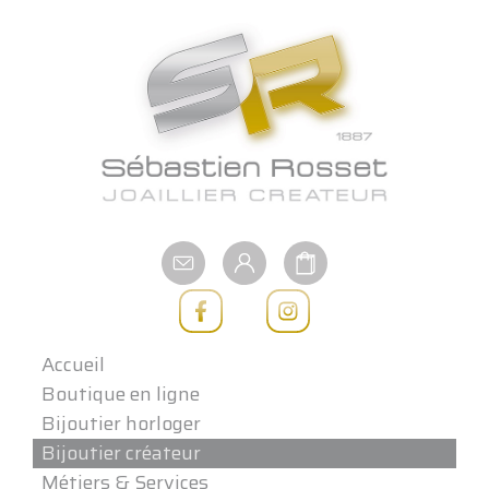
Aller
au
contenu
Accueil
Boutique en ligne
Bijoutier horloger
Bijoutier créateur
Métiers & Services