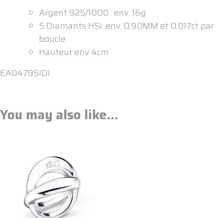
Argent 925/1000 : env. 16g
5 Diamants HSI: env. 0,90MM et 0.017ct par
boucle
Hauteur env 4cm
EA0479SIDI
You may also like…