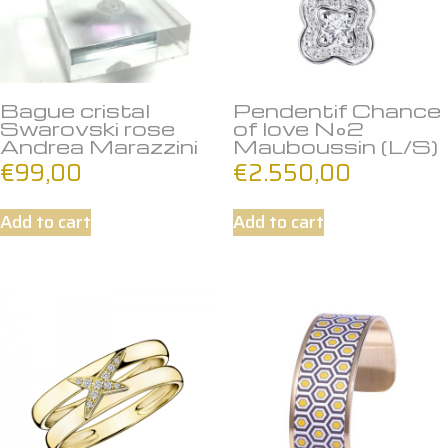
Bague cristal
Pendentif Chance
Swarovski rose
of love N°2
Andrea Marazzini
Mauboussin (L/S)
€
99,00
€
2.550,00
Add to cart
Add to cart