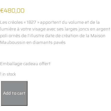
€
480,00
Les créoles « 1827 » apportent du volume et de la
lumière à votre visage avec ses larges joncs en argent
poli ornés de l’illustre date de création de la Maison
Mauboussin en diamants pavés
Emballage cadeau offert
1 in stock
Créoles1827
Mauboussin
Add to cart
LH
quantity