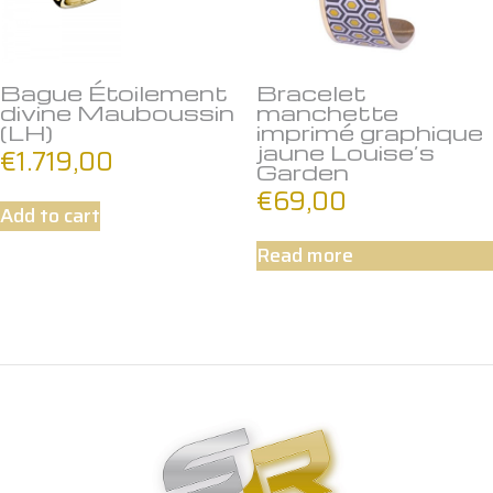
Bague Étoilement
Bracelet
divine Mauboussin
manchette
(LH)
imprimé graphique
jaune Louise’s
€
1.719,00
Garden
€
69,00
Add to cart
Read more