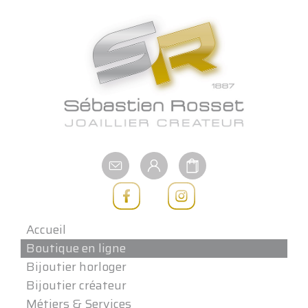
Aller
au
contenu
Accueil
Boutique en ligne
Bijoutier horloger
Bijoutier créateur
Métiers & Services