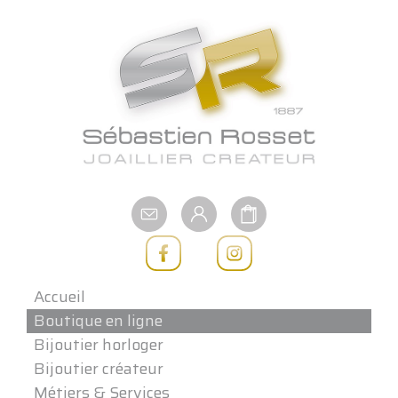
Aller
au
contenu
Accueil
Boutique en ligne
Bijoutier horloger
Bijoutier créateur
Métiers & Services