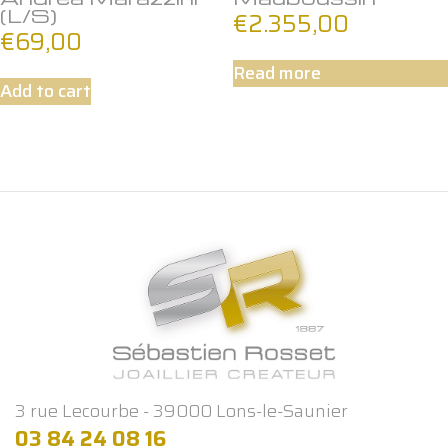
(L/S)
€
2.355,00
€
69,00
Read more
Add to cart
3 rue Lecourbe - 39000 Lons-le-Saunier
03 84 24 08 16