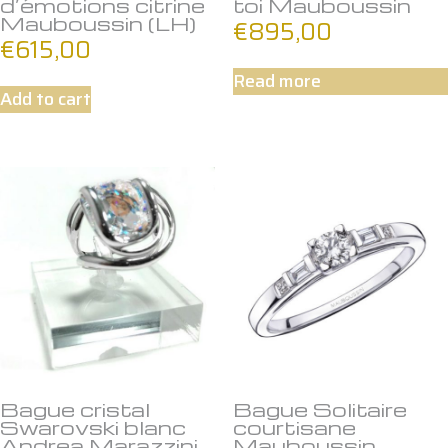
d’émotions citrine
toi Mauboussin
Mauboussin (LH)
€
895,00
€
615,00
Read more
Add to cart
Bague cristal
Bague Solitaire
Swarovski blanc
courtisane
Andrea Marazzini
Mauboussin