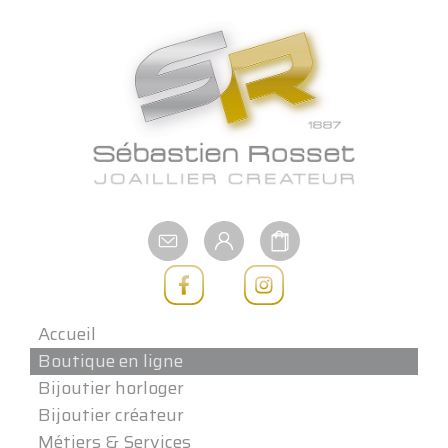
Aller
au
contenu
Accueil
Boutique en ligne
Bijoutier horloger
Bijoutier créateur
Métiers & Services