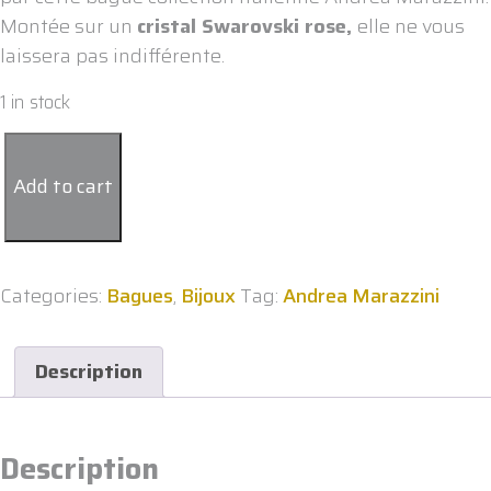
Montée sur un
cristal Swarovski rose,
elle ne vous
laissera pas indifférente.
1 in stock
Bague
cristal
Add to cart
Swarovski
rose
Andrea
Marazzini
Categories:
Bagues
,
Bijoux
Tag:
Andrea Marazzini
quantity
Description
Description