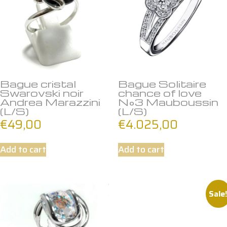
Bague cristal
Bague Solitaire
Swarovski noir
chance of love
Andrea Marazzini
N°3 Mauboussin
(L/S)
(L/S)
€
49,00
€
4.025,00
Add to cart
Add to cart
Sale