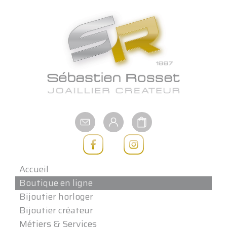
Aller
au
contenu
Accueil
Boutique en ligne
Bijoutier horloger
Bijoutier créateur
Métiers & Services