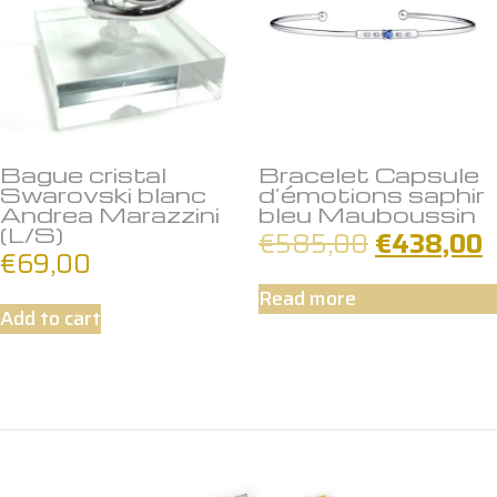
Bague cristal
Bracelet Capsule
Swarovski blanc
d’émotions saphir
Andrea Marazzini
bleu Mauboussin
(L/S)
€
585,00
€
438,00
€
69,00
Read more
Add to cart