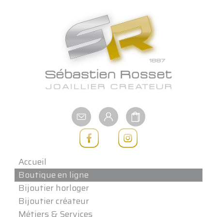
Aller
au
contenu
Accueil
Boutique en ligne
Bijoutier horloger
Bijoutier créateur
Métiers & Services