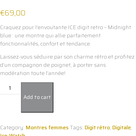
€
69,00
Craquez pour l’envoutante ICE digit retro – Midnight
blue : une montre qui allie parfaitement
fonctionnalités, confort et tendance.
Laissez-vous séduire par son charme rétro et profitez
d’un compagnon de poignet, à porter sans
modération toute l’année!
ICE
Digit
Add to cart
retro
Ice
Watch
Midnight
Category:
Montres femmes
Tags:
Digit rétro
,
Digitale
,
Blue
Ice-Watch