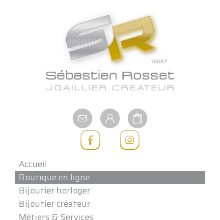
Aller
au
contenu
Accueil
Boutique en ligne
Bijoutier horloger
Bijoutier créateur
Métiers & Services