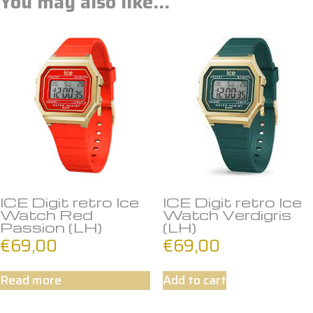
You may also like…
ICE Digit retro Ice
ICE Digit retro Ice
Watch Red
Watch Verdigris
Passion (LH)
(LH)
€
69,00
€
69,00
Read more
Add to cart