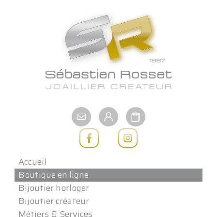
Aller
au
contenu
Accueil
Boutique en ligne
Bijoutier horloger
Bijoutier créateur
Métiers & Services