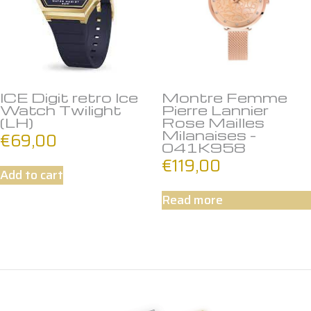
ICE Digit retro Ice
Montre Femme
Watch Twilight
Pierre Lannier
(LH)
Rose Mailles
Milanaises –
€
69,00
041K958
€
119,00
Add to cart
Read more