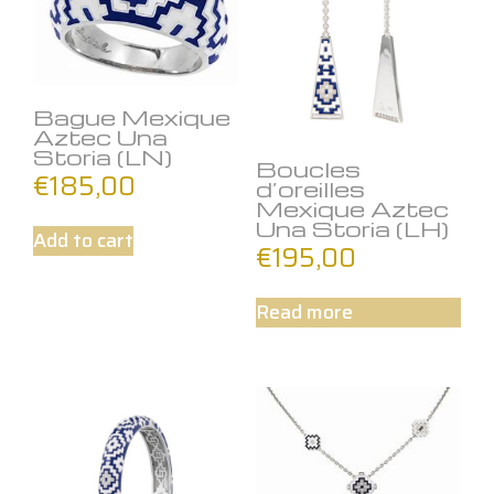
Bague Mexique
Aztec Una
Storia (LN)
Boucles
€
185,00
d’oreilles
Mexique Aztec
Una Storia (LH)
Add to cart
€
195,00
Read more