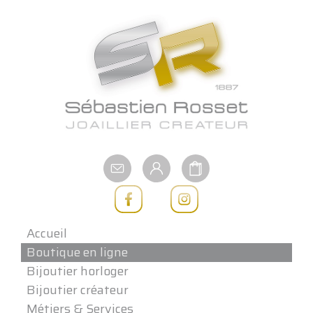
Aller
au
contenu
Accueil
Boutique en ligne
Bijoutier horloger
Bijoutier créateur
Métiers & Services