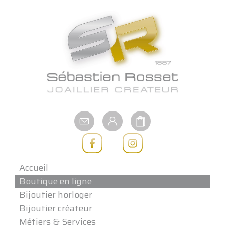
Aller
au
contenu
Accueil
Boutique en ligne
Bijoutier horloger
Bijoutier créateur
Métiers & Services