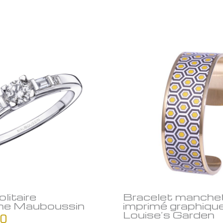
litaire
Bracelet manche
ane Mauboussin
imprimé graphiqu
Louise’s Garden
00