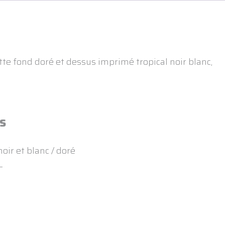
e fond doré et dessus imprimé tropical noir blanc,
s
oir et blanc / doré
L