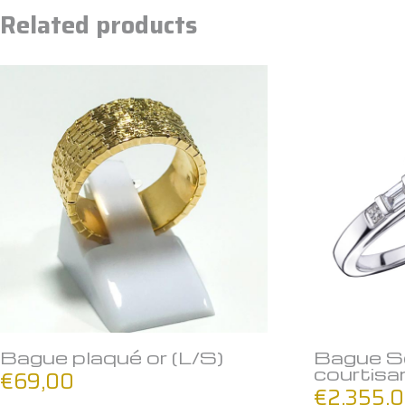
Related products
Bague plaqué or (L/S)
Bague So
courtis
€
69,00
€
2.355,