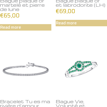
Bague plaqué or
Bague plaqué or
martelé et pierre
et labrodorite (LH)
de lune
€
69,00
€
65,00
Read more
Read more
Bracelet Tu es ma
Bague Vie,
rivière d’amour
Volupté et