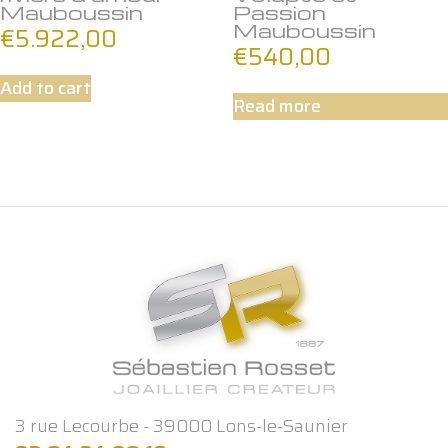
Mauboussin
Passion
Mauboussin
€
5.922,00
€
540,00
Add to cart
Read more
3 rue Lecourbe - 39000 Lons-le-Saunier