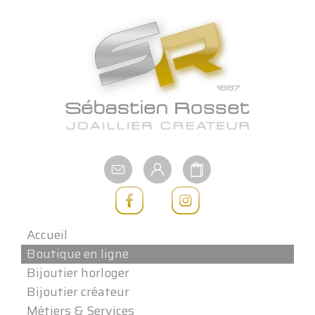
Aller
au
contenu
Accueil
Boutique en ligne
Bijoutier horloger
Bijoutier créateur
Métiers & Services